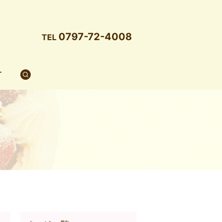
0797-72-4008
TEL
T
search