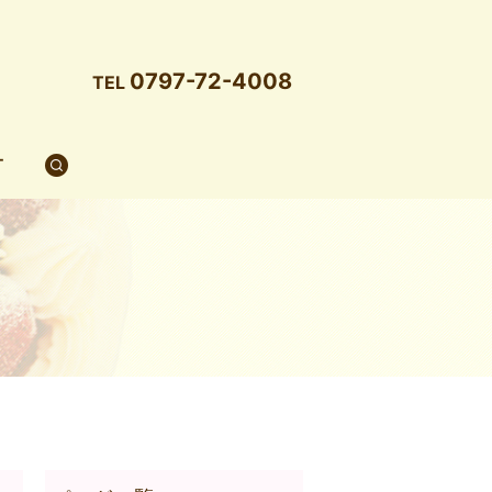
0797-72-4008
TEL
T
search