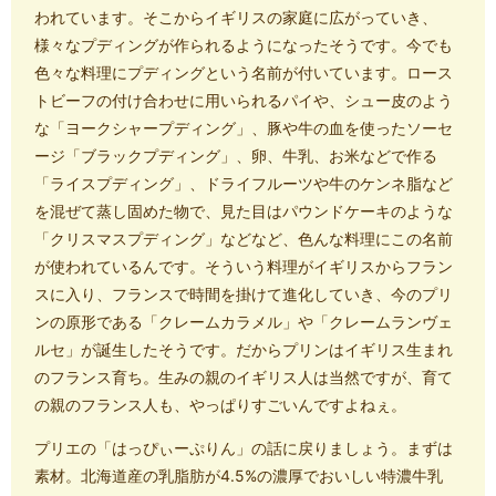
われています。そこからイギリスの家庭に広がっていき、
様々なプディングが作られるようになったそうです。今でも
色々な料理にプディングという名前が付いています。ロース
トビーフの付け合わせに用いられるパイや、シュー皮のよう
な「ヨークシャープディング」、豚や牛の血を使ったソーセ
ージ「ブラックプディング」、卵、牛乳、お米などで作る
「ライスプディング」、ドライフルーツや牛のケンネ脂など
を混ぜて蒸し固めた物で、見た目はパウンドケーキのような
「クリスマスプディング」などなど、色んな料理にこの名前
が使われているんです。そういう料理がイギリスからフラン
スに入り、フランスで時間を掛けて進化していき、今のプリ
ンの原形である「クレームカラメル」や「クレームランヴェ
ルセ」が誕生したそうです。だからプリンはイギリス生まれ
のフランス育ち。生みの親のイギリス人は当然ですが、育て
の親のフランス人も、やっぱりすごいんですよねぇ。
プリエの「はっぴぃーぷりん」の話に戻りましょう。まずは
素材。北海道産の乳脂肪が4.5%の濃厚でおいしい特濃牛乳