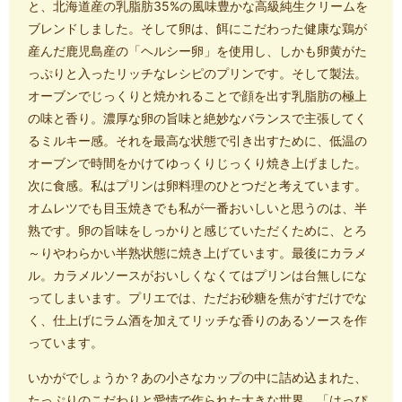
と、北海道産の乳脂肪35%の風味豊かな高級純生クリームを
ブレンドしました。そして卵は、餌にこだわった健康な鶏が
産んだ鹿児島産の「ヘルシー卵」を使用し、しかも卵黄がた
っぷりと入ったリッチなレシピのプリンです。そして製法。
オーブンでじっくりと焼かれることで顔を出す乳脂肪の極上
の味と香り。濃厚な卵の旨味と絶妙なバランスで主張してく
るミルキー感。それを最高な状態で引き出すために、低温の
オーブンで時間をかけてゆっくりじっくり焼き上げました。
次に食感。私はプリンは卵料理のひとつだと考えています。
オムレツでも目玉焼きでも私が一番おいしいと思うのは、半
熟です。卵の旨味をしっかりと感じていただくために、とろ
～りやわらかい半熟状態に焼き上げています。最後にカラメ
ル。カラメルソースがおいしくなくてはプリンは台無しにな
ってしまいます。プリエでは、ただお砂糖を焦がすだけでな
く、仕上げにラム酒を加えてリッチな香りのあるソースを作
っています。
いかがでしょうか？あの小さなカップの中に詰め込まれた、
たっぷりのこだわりと愛情で作られた大きな世界。「はっぴ