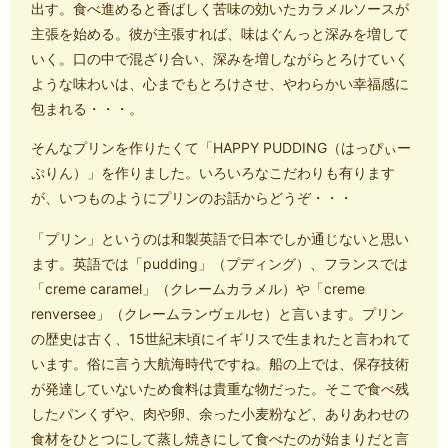
出す。食べ進めると香ばしく苦味の効いたカラメルソースが
主張を始める。彼が主張すれば、味はぐんっと深みを増して
いく。口の中で混ざり合い、深みを増しながらとろけていく
ような味わいは、心までもとろけさせ、やわらかい幸福感に
包まれる・・・。
そんなプリンを作りたくて「HAPPY PUDDING（はっぴぃー
ぷりん）」を作りました。いろいろなこだわりも有ります
が、いつものようにプリンのお話からどうぞ・・・
「プリン」というのは和製英語で日本でしか通じないと思い
ます。英語では「pudding」（プディング）、フランスでは
「creme caramel」（クレームカラメル）や「creme
renversee」（クレームランヴェルセ）と言います。プリン
の歴史は古く、15世紀末頃にイギリスで生まれたと言われて
います。俗に言う大航海時代ですね。船の上では、保存技術
が発達していないため食料は貴重な物だった。そこで食べ残
したパンくずや、肉や卵、余った小麦粉など、ありあわせの
食材をひとつにして蒸し焼きにして食べたのが始まりだと言