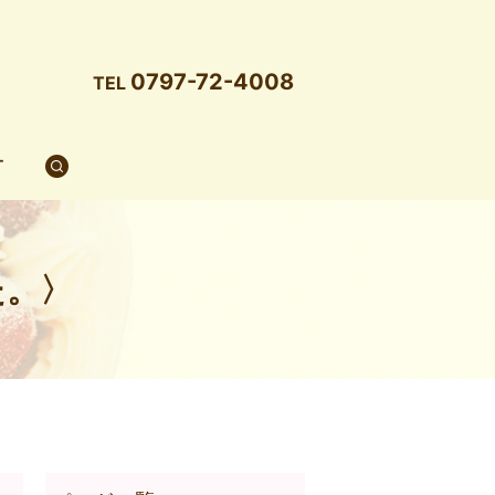
0797-72-4008
TEL
T
search
た。〉