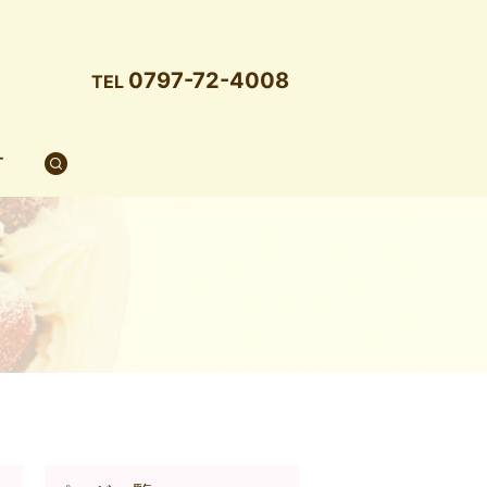
0797-72-4008
TEL
T
search