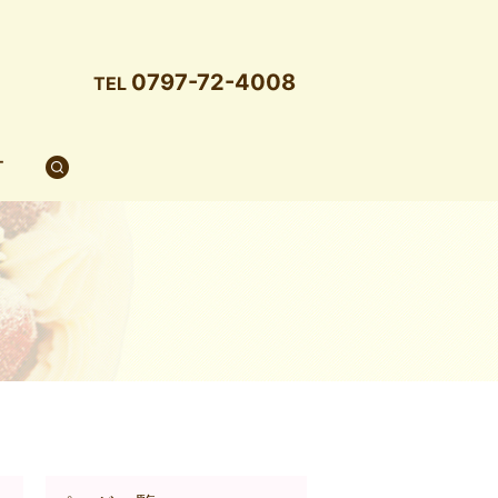
0797-72-4008
TEL
T
search