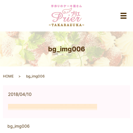
メ
bg_img006
HOME
bg_img006
2018/04/10
bg_img006