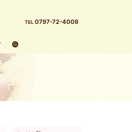
0797-72-4008
TEL
T
search