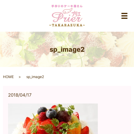
メ
sp_image2
HOME
sp_image2
2018/04/17