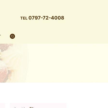
0797-72-4008
TEL
T
search