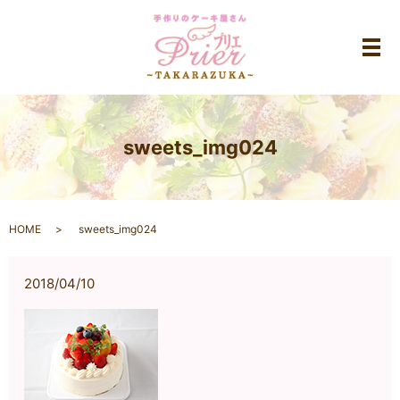
メ
sweets_img024
HOME
sweets_img024
2018/04/10