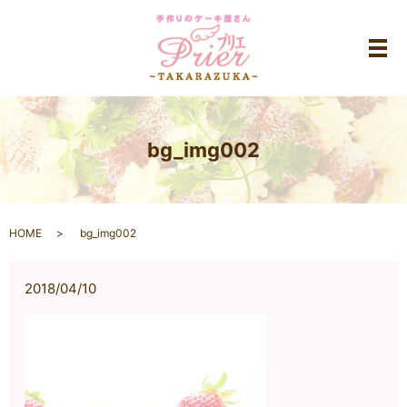
メ
bg_img002
HOME
bg_img002
2018/04/10