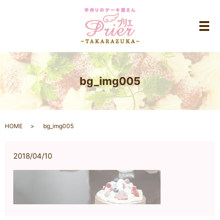
メ
bg_img005
HOME
bg_img005
2018/04/10