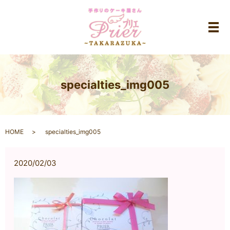
メ
specialties_img005
HOME
specialties_img005
2020/02/03