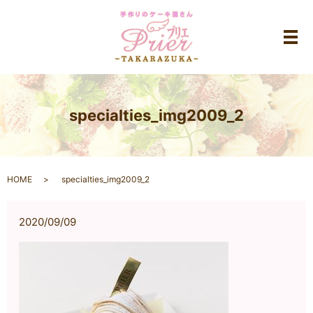
メ
specialties_img2009_2
HOME
specialties_img2009_2
2020/09/09