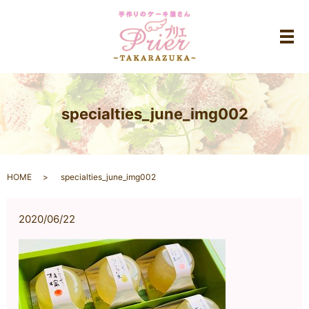
メ
specialties_june_img002
HOME
specialties_june_img002
2020/06/22