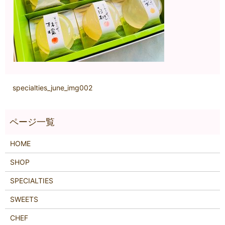
specialties_june_img002
HOME
SHOP
SPECIALTIES
SWEETS
CHEF