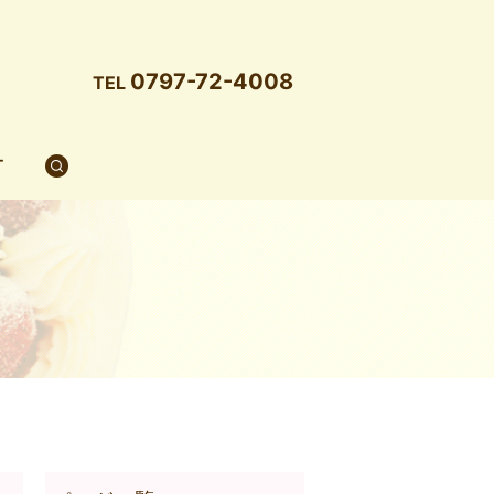
0797-72-4008
TEL
T
search