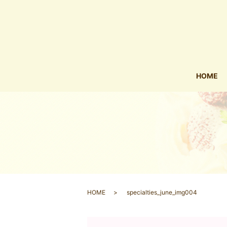
HOME
HOME
specialties_june_img004