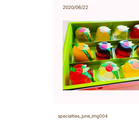
2020/06/22
specialties_june_img004