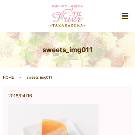
メ
sweets_img011
HOME
sweets_img011
2018/04/16