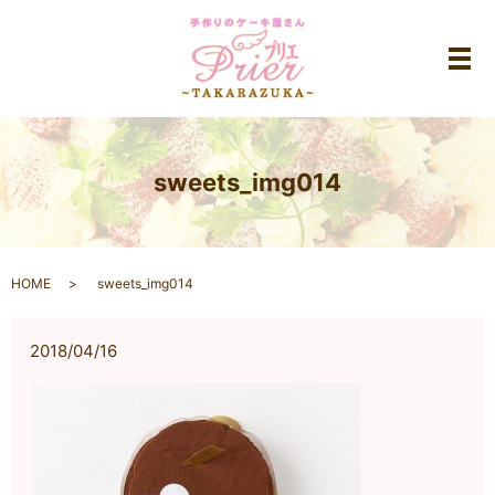
メ
sweets_img014
HOME
sweets_img014
2018/04/16