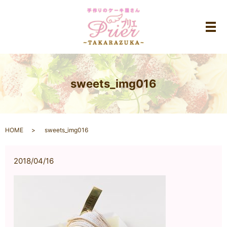
メ
sweets_img016
HOME
sweets_img016
2018/04/16