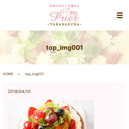
メ
top_img001
HOME
top_img001
2018/04/10