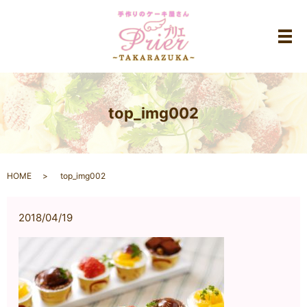
メ
top_img002
HOME
top_img002
2018/04/19